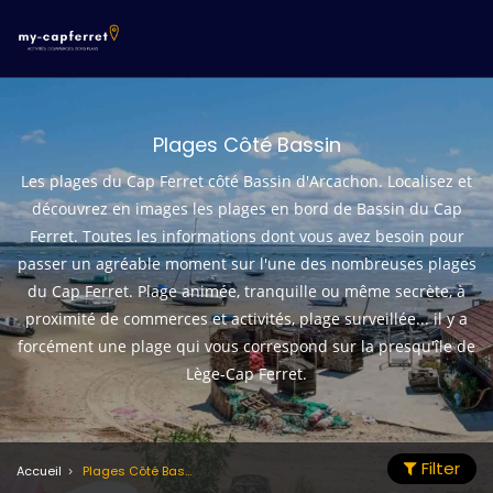
Plages Côté Bassin
Les plages du Cap Ferret côté Bassin d'Arcachon. Localisez et
découvrez en images les plages en bord de Bassin du Cap
Ferret. Toutes les informations dont vous avez besoin pour
passer un agréable moment sur l'une des nombreuses plages
du Cap Ferret. Plage animée, tranquille ou même secrète, à
proximité de commerces et activités, plage surveillée... il y a
forcément une plage qui vous correspond sur la presqu'île de
Lège-Cap Ferret.
Filter
Accueil
Plages Côté Bassin