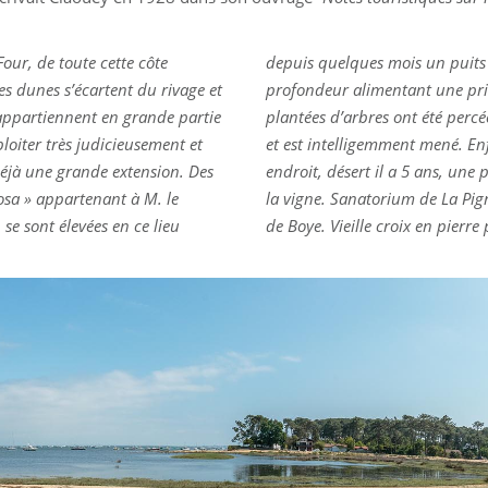
Four, de toute cette côte
n a été foré à 275 m. de
es dunes s’écartent du rivage et
eau et un lavoir, des avenues
s appartiennent en grande partie
yndicat d’initiative a été fondé
loiter très judicieusement et
out concourt à faire de cet
déjà une grande extension. Des
ville en formation. On y cultive
vosa » appartenant à M. le
oitation forestière de Jean
, se sont élevées en ce lieu
de Boye. Vieille croix en pierre