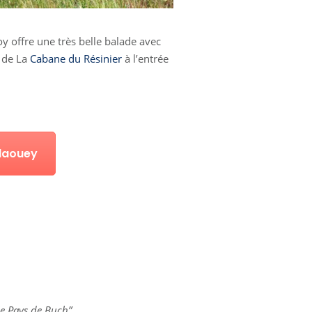
oy offre une très belle balade avec
e de La
Cabane du Résinier
à l’entrée
Claouey
le Pays de Buch”