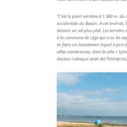
“C’est le point extrême à 1.500 m. du 
depuis quelques mois un puits artésie
occidentale du Bassin. A cet endroit, l
profondeur alimentant une prise d’
laissent un sol plus plat. Les terrain
plantées d’arbres ont été percées. Un s
à la commune de Lège qui a su les exp
et est intelligemment mené. Enfin, t
en faire un lotissement lequel a pris 
endroit, désert il a 5 ans, une petite 
villas nombreuses, dont la villa « Syl
la vigne. Sanatorium de La Pignada. Expl
docteur Lalesque avait été l’initiatrice