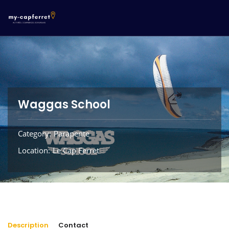
Waggas School
Category
Parapente
Location
Le Cap Ferret
Description
Contact