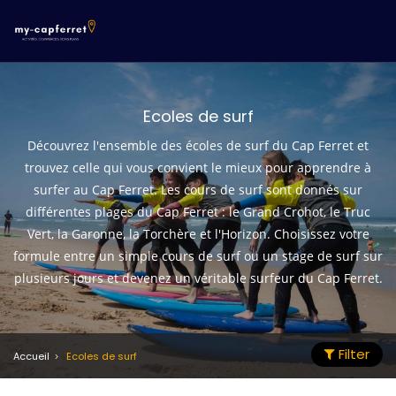
Ecoles de surf
Découvrez l'ensemble des écoles de surf du Cap Ferret et
trouvez celle qui vous convient le mieux pour apprendre à
surfer au Cap Ferret. Les cours de surf sont donnés sur
différentes plages du Cap Ferret : le Grand Crohot, le Truc
Vert, la Garonne, la Torchère et l'Horizon. Choisissez votre
formule entre un simple cours de surf ou un stage de surf sur
plusieurs jours et devenez un véritable surfeur du Cap Ferret.
Filter
Accueil
Ecoles de surf